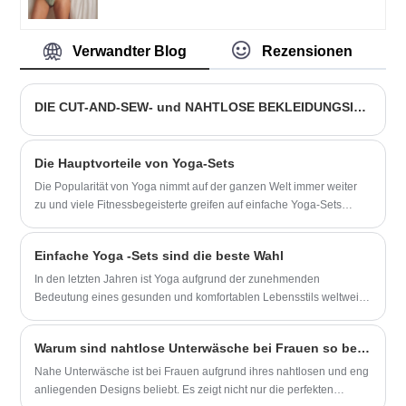
professioneller Hersteller von nahtlosen
vertiefen, Anpassung an den Markt,
Jacquard-Ganzkörperanzügen mit hoher
umfassende Entwicklung, willkommen
Qualität und angemessenem Preis. Wir
Verwandter Blog
Rezensionen
Freunde aus allen Lebensbereichen
werden uns immer an den Zweck
kommen zu Besuch, Beratung und
"Qualität, Glaubwürdigkeit" mit
Geschäftsverhandlungen.
wissenschaftlichen
DIE CUT-AND-SEW- und NAHTLOSE BEKLEIDUNGSINDUSTRIE
Managementmethoden halten , starke
technische Kraft, wird auch weiterhin
Reform, Innovation Mechanismus zu
Die Hauptvorteile von Yoga-Sets
vertiefen, Anpassung an den Markt,
Die Popularität von Yoga nimmt auf der ganzen Welt immer weiter
umfassende Entwicklung, willkommen
zu und viele Fitnessbegeisterte greifen auf einfache Yoga-Sets
Freunde aus allen Lebensbereichen
zurück, da diese eine einfache, aber effektive Möglichkeit sind,
kommen zu Besuch, Beratung und
diese alte Übung zu praktizieren. Einfache Yoga-Sets bieten eine
Geschäftsverhandlungen.
Einfache Yoga -Sets sind die beste Wahl
Vielzahl von Vorteilen für Praktizierende aller Niveaus, vom
Anfänger bis zum fortgeschrittenen Yogi.
In den letzten Jahren ist Yoga aufgrund der zunehmenden
Bedeutung eines gesunden und komfortablen Lebensstils weltweit
zu einer beliebten Fitnessmethode geworden.
Warum sind nahtlose Unterwäsche bei Frauen so beliebt?
Nahe Unterwäsche ist bei Frauen aufgrund ihres nahtlosen und eng
anliegenden Designs beliebt. Es zeigt nicht nur die perfekten