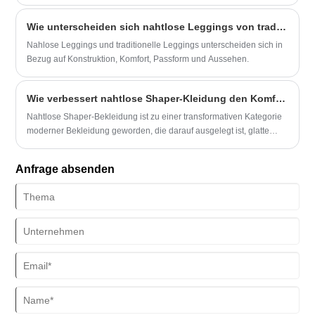
Kurven von Frauen, sondern hat auch viele Vorteile.
Wie unterscheiden sich nahtlose Leggings von traditionellen Leggings?
Nahlose Leggings und traditionelle Leggings unterscheiden sich in
Bezug auf Konstruktion, Komfort, Passform und Aussehen.
Wie verbessert nahtlose Shaper-Kleidung den Komfort, die Passform und das Körperbewusstsein?
Nahtlose Shaper-Bekleidung ist zu einer transformativen Kategorie
moderner Bekleidung geworden, die darauf ausgelegt ist, glatte
Silhouetten, mehr Komfort und unsichtbaren Halt unter der
Alltagskleidung zu bieten. Im Gegensatz zu herkömmlicher
Anfrage absenden
Shapewear, die oft auf starren Nähten und einschränkenden
Einsätzen basiert, konzentriert sich die nahtlose Technologie auf
adaptive Elastizität, atmungsaktive Fasern und körperbetonende
Stricktechniken. In diesem Artikel erfahren Sie, wie nahtlose
Shaperwear funktioniert, welche Vorteile sie hat, wie Sie den
richtigen Typ auswählen und wie Sie ihre Leistung im täglichen
Gebrauch maximieren. Es geht auch auf häufige Probleme wie
Größe, Komfort, Haltbarkeit und Styling-Kompatibilität ein.