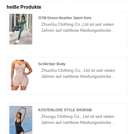
heiße Produkte
GYM Green Heather Sport-Sets
ZhuoGu Clothing Co.,Ltd ist seit vielen
Jahren auf nahtlose Kleidungsstücke
spezialisiert. ZhuoGu ist ein
professioneller Marktführer bei der
Herstellung von GYM Green Heather
Sport Sets mit hoher Qualität und
angemessenem Preis. Wir werden uns
Schlichter Body
stets an den Zweck „Qualität,
ZhuoGu Clothing Co., Ltd ist seit vielen
Glaubwürdigkeit“ halten, mit
Jahren auf nahtlose Kleidungsstücke
wissenschaftlichem Management
spezialisiert. ZhuoGu ist ein
Methoden, starke technische Kraft, wird
professioneller Hersteller von einfachen
die Reform weiter vertiefen,
Bodysuits mit hoher Qualität und
Innovationsmechanismus, Anpassung an
angemessenem Preis. Wir werden uns
den Markt, umfassende Entwicklung,
immer an den Zweck "Qualität,
willkommene Freunde aus allen
KOSTENLOSE STYLE SHORSIE
Glaubwürdigkeit" halten, mit
Lebensbereichen, die zu Besuch
Zhuogu Clothing Co., Ltd ist seit vielen
wissenschaftlichen
kommen, Beratung und
Jahren auf nahtlose Kleidungsstücke
Managementmethoden, stark technische
Geschäftsverhandlungen.
spezialisiert. Zhuogu ist ein
Kraft, wird auch weiterhin Reform,