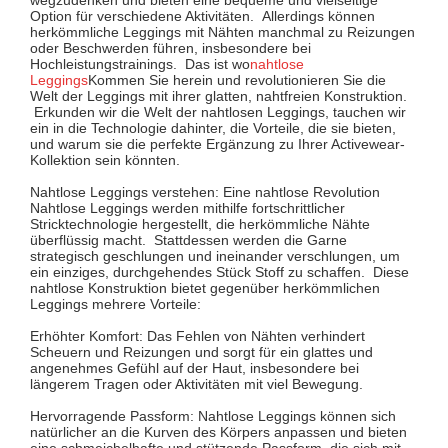
Option für verschiedene Aktivitäten. Allerdings können
herkömmliche Leggings mit Nähten manchmal zu Reizungen
oder Beschwerden führen, insbesondere bei
Hochleistungstrainings. Das ist wo
nahtlose
Leggings
Kommen Sie herein und revolutionieren Sie die
Welt der Leggings mit ihrer glatten, nahtfreien Konstruktion.
Erkunden wir die Welt der nahtlosen Leggings, tauchen wir
ein in die Technologie dahinter, die Vorteile, die sie bieten,
und warum sie die perfekte Ergänzung zu Ihrer Activewear-
Kollektion sein könnten.
Nahtlose Leggings verstehen: Eine nahtlose Revolution
Nahtlose Leggings werden mithilfe fortschrittlicher
Stricktechnologie hergestellt, die herkömmliche Nähte
überflüssig macht. Stattdessen werden die Garne
strategisch geschlungen und ineinander verschlungen, um
ein einziges, durchgehendes Stück Stoff zu schaffen. Diese
nahtlose Konstruktion bietet gegenüber herkömmlichen
Leggings mehrere Vorteile:
Erhöhter Komfort: Das Fehlen von Nähten verhindert
Scheuern und Reizungen und sorgt für ein glattes und
angenehmes Gefühl auf der Haut, insbesondere bei
längerem Tragen oder Aktivitäten mit viel Bewegung.
Hervorragende Passform: Nahtlose Leggings können sich
natürlicher an die Kurven des Körpers anpassen und bieten
eine schmeichelhafte und stützende Passform, die sich mit