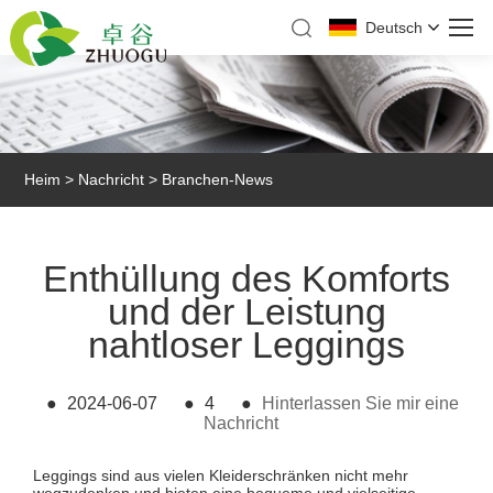
Deutsch
Heim
>
Nachricht
>
Branchen-News
Enthüllung des Komforts
und der Leistung
nahtloser Leggings
●
2024-06-07
●
4
●
Hinterlassen Sie mir eine
Nachricht
Leggings sind aus vielen Kleiderschränken nicht mehr
wegzudenken und bieten eine bequeme und vielseitige