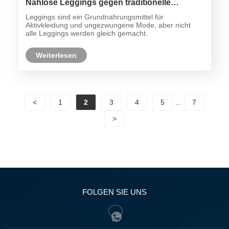
Nahlose Leggings gegen traditionelle
genähte Leggings: Was ist der Unterschied?
Leggings sind ein Grundnahrungsmittel für
Aktivkleidung und ungezwungene Mode, aber nicht
alle Leggings werden gleich gemacht.
Weiterlesen
<
1
2
3
4
5
...
7
>
FOLGEN SIE UNS