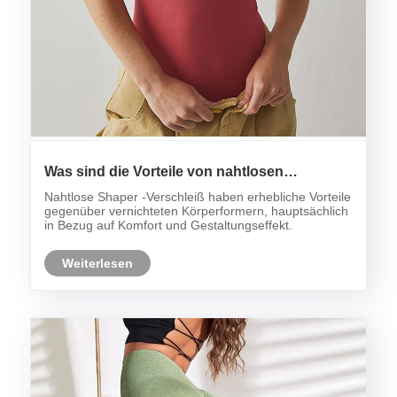
Was sind die Vorteile von nahtlosen
Schalenverschleiß gegenüber dem
Nahtlose Shaper -Verschleiß haben erhebliche Vorteile
Nahtschaper -Verschleiß?
gegenüber vernichteten Körperformern, hauptsächlich
in Bezug auf Komfort und Gestaltungseffekt.
Weiterlesen