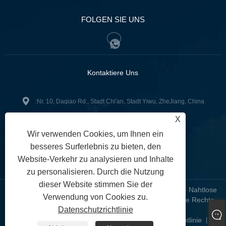
FOLGEN SIE UNS
Kontaktiere Uns
:Nr. 10, Daqiao Rd., Stadt Chi'an, Stadt Yiwu, ZheJiang, China
X
+86-18158356285
Tel:
Wir verwenden Cookies, um Ihnen ein
zg2@zjzg2014.com
:
besseres Surferlebnis zu bieten, den
Fax: +86-579-89979099
Website-Verkehr zu analysieren und Inhalte
zu personalisieren. Durch die Nutzung
dieser Website stimmen Sie der
Copyright © 2024 ZheJiangZhuoGu Clothing Co., Ltd. – Nahtlose
Verwendung von Cookies zu.
Yogabekleidung, nahtloser BH, nahtlose Leggings – Alle Rechte
Datenschutzrichtlinie
vorbehalten
Links
Sitemap
RSS
XML
Datenschutzrichtlinie
|
|
|
|
|