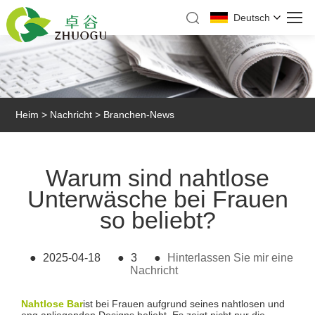
Deutsch
Heim
>
Nachricht
>
Branchen-News
Warum sind nahtlose
Unterwäsche bei Frauen
so beliebt?
●
2025-04-18
●
3
●
Hinterlassen Sie mir eine
Nachricht
Nahtlose Bar
ist bei Frauen aufgrund seines nahtlosen und
eng anliegenden Designs beliebt. Es zeigt nicht nur die