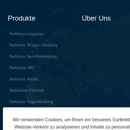
Produkte
Über Uns
Nahtlose Leggings
Nahtlose Shaper-Kleidung
Nahtlose Sportbekleidung
Nahtloser BH
Nahtlose Weste
Nahtloses Oberteil
Nahtlose Yoga-Kleidung
Wir verwenden Cookies, um Ihnen ein besseres Surferleb
Website-Verkehr zu analysieren und Inhalte zu personali