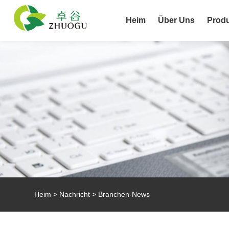
Heim
Über Uns
Prod
Heim
>
Nachricht
>
Branchen-News