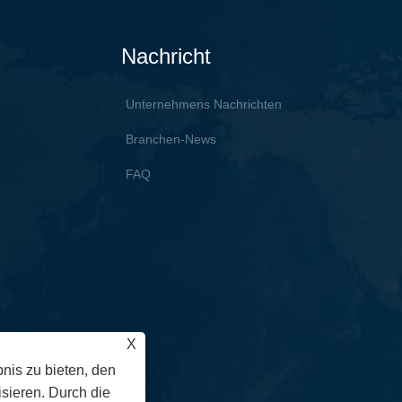
Nachricht
Unternehmens Nachrichten
Branchen-News
FAQ
X
nis zu bieten, den
sieren. Durch die