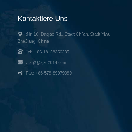
Kontaktiere Uns
:Nr. 10, Daqiao Rd., Stadt Chi'an, Stadt Yiwu,
ZheJiang, China
Tel:
+86-18158356285
:
zg2@zjzg2014.com
Fax: +86-579-89979099