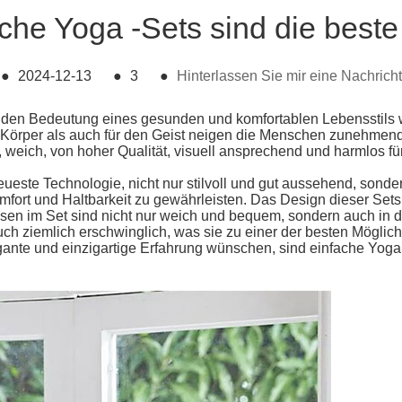
che Yoga -Sets sind die best
●
2024-12-13
●
3
●
Hinterlassen Sie mir eine Nachricht
nden Bedeutung eines gesunden und komfortablen Lebensstils w
ür Körper als auch für den Geist neigen die Menschen zunehmend
 weich, von hoher Qualität, visuell ansprechend und harmlos fü
este Technologie, nicht nur stilvoll und gut aussehend, sonde
fort und Haltbarkeit zu gewährleisten. Das Design dieser Sets
 im Set sind nicht nur weich und bequem, sondern auch in den
uch ziemlich erschwinglich, was sie zu einer der besten Möglic
egante und einzigartige Erfahrung wünschen, sind einfache Yoga 