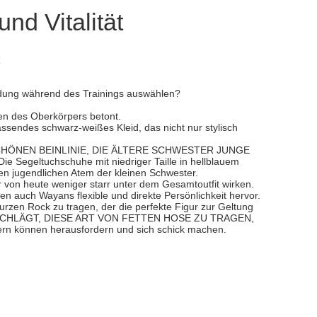
nd Vitalität
eidung während des Trainings auswählen?
ien des Oberkörpers betont.
ssendes schwarz-weißes Kleid, das nicht nur stylisch
CHÖNEN BEINLINIE, DIE ÄLTERE SCHWESTER JUNGE
ltuchschuhe mit niedriger Taille in hellblauem
en jugendlichen Atem der kleinen Schwester.
von heute weniger starr unter dem Gesamtoutfit wirken.
en auch Wayans flexible und direkte Persönlichkeit hervor.
kurzen Rock zu tragen, der die perfekte Figur zur Geltung
T VORSCHLÄGT, DIESE ART VON FETTEN HOSE ZU TRAGEN,
können herausfordern und sich schick machen.