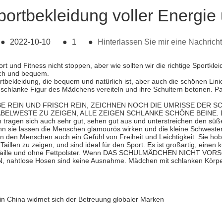
ortbekleidung voller Energie u
●
2022-10-10
●
1
●
Hinterlassen Sie mir eine Nachricht
 und Fitness nicht stoppen, aber wie sollten wir die richtige Sportkl
ach und bequem.
rtbekleidung, die bequem und natürlich ist, aber auch die schönen Lin
 schlanke Figur des Mädchens vereiteln und ihre Schultern betonen. Pa
E REIN UND FRISCH REIN, ZEICHNEN NOCH DIE UMRISSE DER S
WESTE ZU ZEIGEN, ALLE ZEIGEN SCHLANKE SCHÖNE BEINE. Die Sege
 tragen sich auch sehr gut, sehen gut aus und unterstreichen den süß
 sie lassen die Menschen glamourös wirken und die kleine Schwester 
n den Menschen auch ein Gefühl von Freiheit und Leichtigkeit. Sie hob
illen zu zeigen, und sind ideal für den Sport. Es ist großartig, einen 
dünnen Taille und ohne Fettpolster. Wenn DAS SCHULMÄDCHEN NICH
ose Hosen sind keine Ausnahme. Mädchen mit schlanken Körpern 
 in China widmet sich der Betreuung globaler Marken