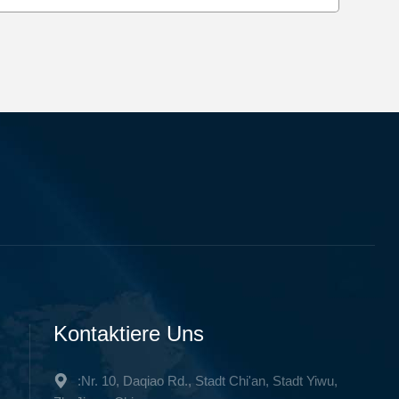
Kontaktiere Uns
:Nr. 10, Daqiao Rd., Stadt Chi'an, Stadt Yiwu,