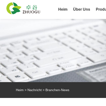
Heim
Über Uns
Prod
Heim
>
Nachricht
>
Branchen-News