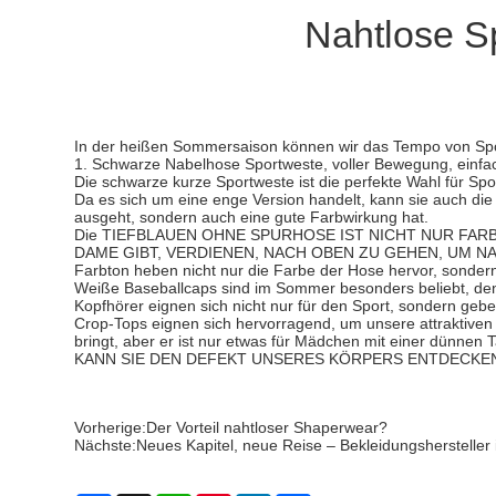
Nahtlose Sp
In der heißen Sommersaison können wir das Tempo von Sport
1. Schwarze Nabelhose Sportweste, voller Bewegung, einf
Die schwarze kurze Sportweste ist die perfekte Wahl für Spo
Da es sich um eine enge Version handelt, kann sie auch die
ausgeht, sondern auch eine gute Farbwirkung hat.
Die TIEFBLAUEN OHNE SPURHOSE IST NICHT NUR FARB
DAME GIBT, VERDIENEN, NACH OBEN ZU GEHEN, UM NABEL
Farbton heben nicht nur die Farbe der Hose hervor, sondern
Weiße Baseballcaps sind im Sommer besonders beliebt, denn
Kopfhörer eignen sich nicht nur für den Sport, sondern gebe
Crop-Tops eignen sich hervorragend, um unsere attraktiven Ta
bringt, aber er ist nur etwas für Mädchen mit einer 
KANN SIE DEN DEFEKT UNSERES KÖRPERS ENTDECKEN, nahtl
Vorherige:
Der Vorteil nahtloser Shaperwear?
Nächste:
Neues Kapitel, neue Reise – Bekleidungshersteller