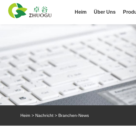
Heim
Über Uns
Prod
Heim
>
Nachricht
>
Branchen-News