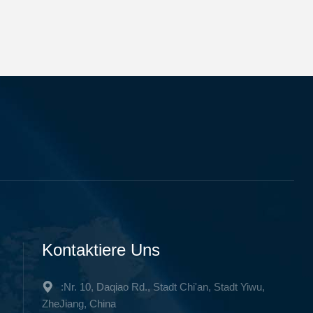
Kontaktiere Uns
:Nr. 10, Daqiao Rd., Stadt Chi'an, Stadt Yiwu,
ZheJiang, China