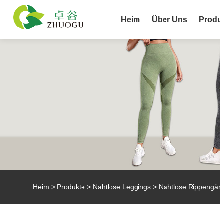
Heim
Über Uns
Prod
Heim
>
Produkte
>
Nahtlose Leggings
> Nahtlose Rippengä