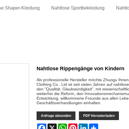
se Shaper-Kleidung
Nahtlose Sportbekleidung
Nahtl
Nahtlose Rippengänge von Kindern
Als professionelle Hersteller möchte Zhuogu Ihn
Clothing Co., Ltd ist seit vielen Jahren auf nahtlo
den "Qualität, Glaubwürdigkeit", mit wissenschaf
weiterhin die Reform, den Innovationsmechanismu
Entwicklung, willkommene Freunde aus allen Lebe
Geschäftsverhandlungen einhalten.
Anfrage absenden
PDF Herunterladen
Facebook
X
WhatsApp
Pinterest
LinkedIn
Share