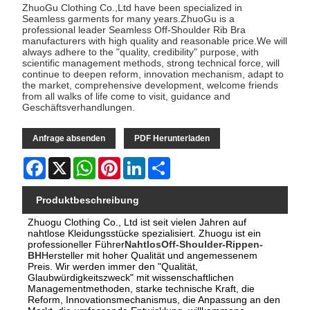
ZhuoGu Clothing Co.,Ltd have been specialized in
Seamless garments for many years.ZhuoGu is a
professional leader Seamless Off-Shoulder Rib Bra
manufacturers with high quality and reasonable price.We will
always adhere to the "quality, credibility" purpose, with
scientific management methods, strong technical force, will
continue to deepen reform, innovation mechanism, adapt to
the market, comprehensive development, welcome friends
from all walks of life come to visit, guidance and
Geschäftsverhandlungen.
Anfrage absenden
PDF Herunterladen
Facebook
X
WhatsApp
Pinterest
LinkedIn
Share
Produktbeschreibung
Zhuogu Clothing Co., Ltd ist seit vielen Jahren auf
nahtlose Kleidungsstücke spezialisiert. Zhuogu ist ein
professioneller Führer
Nahtlos
Off-Shoulder-Rippen-
BH
Hersteller mit hoher Qualität und angemessenem
Preis. Wir werden immer den "Qualität,
Glaubwürdigkeitszweck" mit wissenschaftlichen
Managementmethoden, starke technische Kraft, die
Reform, Innovationsmechanismus, die Anpassung an den