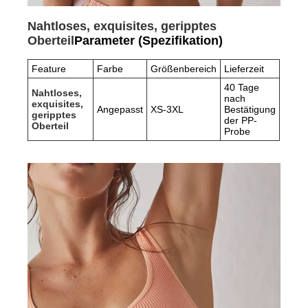
Nahtloses, exquisites, geripptes
Oberteil
Parameter (Spezifikation)
Feature
Farbe
Größenbereich
Lieferzeit
40 Tage
Nahtloses,
nach
exquisites,
Angepasst
XS-3XL
Bestätigung
geripptes
der PP-
Oberteil
Probe