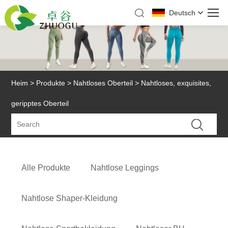
Deutsch
Heim
>
Produkte
>
Nahtloses Oberteil
> Nahtloses, exquisites,
geripptes Oberteil
Alle Produkte
Nahtlose Leggings
Nahtlose Shaper-Kleidung