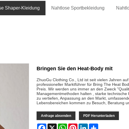
se Shaper-Kleidung
Nahtlose Sportbekleidung
Nahtl
Bringen Sie den Heat-Body mit
ZhuoGu Clothing Co., Ltd ist seit vielen Jahren auf
professioneller Marktführer für Bring The Heat Bo
Preis. Wir werden uns immer an den Zweck "Qualitä
Managementmethoden halten , starke technische K
zu vertiefen, Anpassung an den Markt, umfassend
Lebensbereichen kommen zu Besuch, Beratung u
Anfrage absenden
PDF Herunterladen
Facebook
X
WhatsApp
Pinterest
LinkedIn
Share