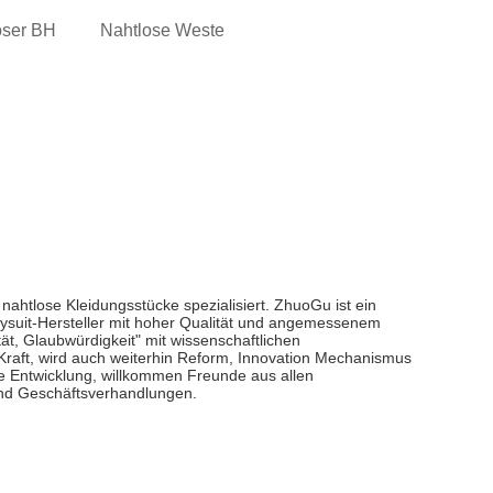
oser BH
Nahtlose Weste
 nahtlose Kleidungsstücke spezialisiert. ZhuoGu ist ein
dysuit-Hersteller mit hoher Qualität und angemessenem
t, Glaubwürdigkeit" mit wissenschaftlichen
raft, wird auch weiterhin Reform, Innovation Mechanismus
e Entwicklung, willkommen Freunde aus allen
nd Geschäftsverhandlungen.